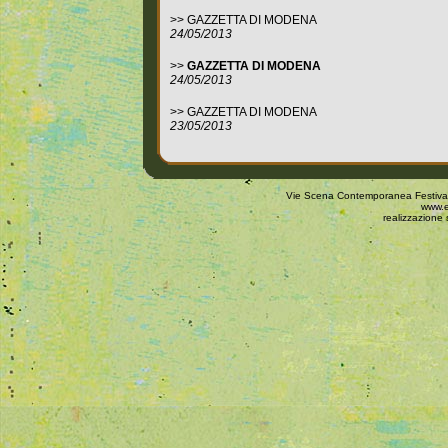
>>
GAZZETTA DI MODENA
24/05/2013
>>
GAZZETTA DI MODENA
24/05/2013
>>
GAZZETTA DI MODENA
23/05/2013
Vie Scena Contemporanea Festival 
www.e
realizzazione 