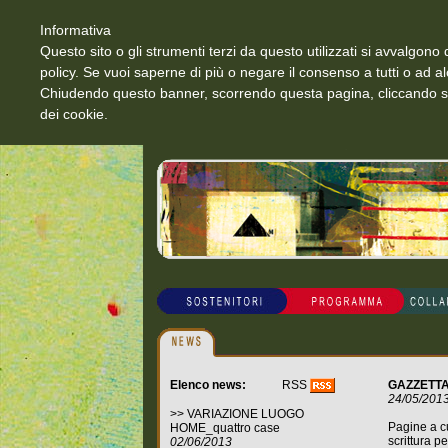
Informativa
Questo sito o gli strumenti terzi da questo utilizzati si avvalgono d
policy. Se vuoi saperne di più o negare il consenso a tutti o ad a
Chiudendo questo banner, scorrendo questa pagina, cliccando su 
dei cookie.
Elenco news:
RSS
GAZZETTA
24/05/201
>>
VARIAZIONE LUOGO
Pagine a cu
HOME_quattro case
scrittura p
02/06/2013