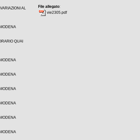
File allegato
:
VARIAZIONI AL
vie2305.pdf
I MODENA
ORARIO QUAI
I MODENA
I MODENA
I MODENA
I MODENA
I MODENA
I MODENA