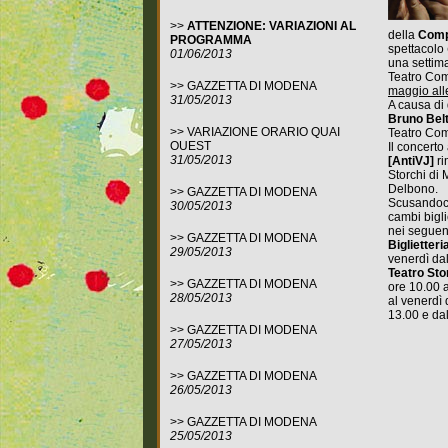
>>
ATTENZIONE: VARIAZIONI AL
della
Comp
PROGRAMMA
spettacolo
01/06/2013
una settim
Teatro Com
>>
GAZZETTA DI MODENA
maggio all
31/05/2013
A causa di
Bruno Bel
>>
VARIAZIONE ORARIO QUAI
Teatro Com
OUEST
Il concerto
31/05/2013
[AntiVJ]
ri
Storchi di 
Delbono.
>>
GAZZETTA DI MODENA
Scusandoci 
30/05/2013
cambi biglie
nei seguent
>>
GAZZETTA DI MODENA
Biglietteri
29/05/2013
venerdì dal
Teatro Sto
>>
GAZZETTA DI MODENA
ore 10.00 a
28/05/2013
al venerdì 
13.00 e dal
>>
GAZZETTA DI MODENA
27/05/2013
>>
GAZZETTA DI MODENA
26/05/2013
>>
GAZZETTA DI MODENA
25/05/2013