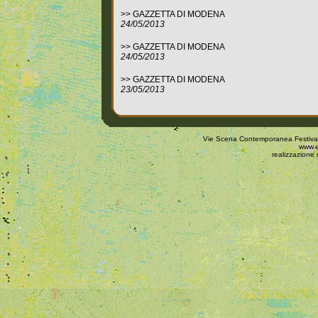
>>
GAZZETTA DI MODENA
24/05/2013
>>
GAZZETTA DI MODENA
24/05/2013
>>
GAZZETTA DI MODENA
23/05/2013
Vie Scena Contemporanea Festival 
www.e
realizzazione 