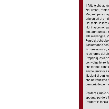
Il fatto è che ad u
Noi umani, s'inte
Magari i personag
prigionieri di un 
Del resto, la loro
Noi invece non po
inquadratura sul 
alla menzogna. Pe
Forse si potrebbe 
trasformando così l
In questo modo, a
lo schermo del c
Proprio questa ric
coinvolge le tre f
che fanno i conti
anche fantastica e
Illusioni di ogni 
che nell'autismo 
percorribile per r
Perdere il ruolo 
spugna, perdere l'
Perdere la faccia.