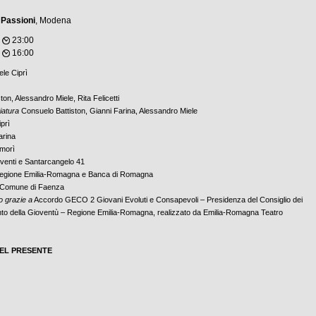
 Passioni
, Modena
,
23:00
,
16:00
le Ciprì
on, Alessandro Miele, Rita Felicetti
iatura
Consuelo Battiston, Gianni Farina, Alessandro Miele
prì
arina
morì
enti e Santarcangelo 41
gione Emilia-Romagna e Banca di Romagna
Comune di Faenza
o grazie a
Accordo GECO 2 Giovani Evoluti e Consapevoli – Presidenza del Consiglio dei
ento della Gioventù – Regione Emilia-Romagna, realizzato da Emilia-Romagna Teatro
DEL PRESENTE