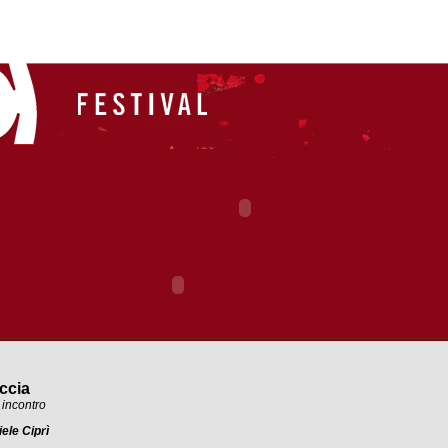
accia
 incontro
ele Ciprì