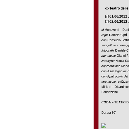
Teatro delle
01/06/2012
02/06/2012
di
Menoventi – Danie
regia
Daniele Ciprì
con
Consuelo Battist
soggetto e scenegg
fotografia
Daniele Ci
montaggio
Gianni F
immagine
Nicola Sa
coproduzione
Menov
con il sostegno di
Re
con il patrocinio del
spettacolo realizzat
Ministri – Dipartim
Fondazione
CODA – TEATRI 
Durata 50’