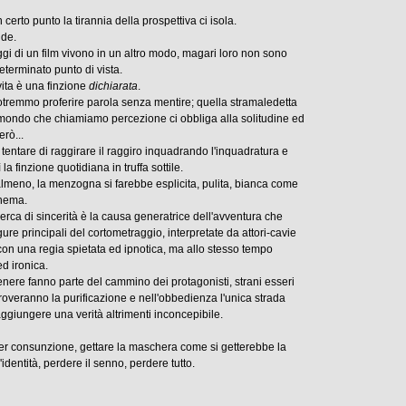
n certo punto la tirannia della prospettiva ci isola.
nde.
gi di un film vivono in un altro modo, magari loro non sono
determinato punto di vista.
 vita è una finzione
dichiarata
.
tremmo proferire parola senza mentire; quella stramaledetta
mondo che chiamiamo percezione ci obbliga alla solitudine ed
rò...
tentare di raggirare il raggiro inquadrando l'inquadratura e
a finzione quotidiana in truffa sottile.
lmeno, la menzogna si farebbe esplicita, pulita, bianca come
inema.
erca di sincerità è la causa generatrice dell'avventura che
igure principali del cortometraggio, interpretate da attori-cavie
 con una regia spietata ed ipnotica, ma allo stesso tempo
d ironica.
genere fanno parte del cammino dei protagonisti, strani esseri
troveranno la purificazione e nell'obbedienza l'unica strada
aggiungere una verità altrimenti inconcepibile.
per consunzione, gettare la maschera come si getterebbe la
identità, perdere il senno, perdere tutto.