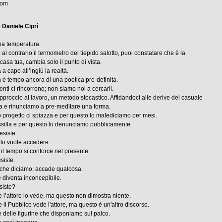
com
 Daniele Ciprì
na temperatura.
l contrario il termometro del tiepido salotto, puoi constatare che è la
casa tua, cambia solo il punto di vista.
a a capo all’ingiù la realtà.
 è tempo ancora di una poetica pre-definita.
renti ci rincorrono; non siamo noi a cercarli.
pproccio al lavoro, un metodo stocastico. Affidandoci alle derive del casuale
ea e rinunciamo a pre-meditare una forma.
 progetto ci spiazza e per questo lo malediciamo per mesi.
assilla e per questo lo denunciamo pubblicamente.
esiste.
olo vuole accadere.
 il tempo si contorce nel presente.
esiste.
 che diciamo, accade qualcosa.
le diventa inconcepibile.
esiste?
 l’attore lo vede, ma questo non dimostra niente.
 il Pubblico vede l'attore, ma questo è un'altro discorso.
ide delle figurine che disponiamo sul palco.