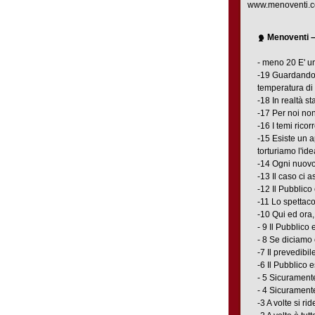
www.menoventi.
Menoventi –
- meno 20 E' u
-19 Guardando a
temperatura di 
-18 In realtà st
-17 Per noi non
-16 I temi ricor
-15 Esiste un a
torturiamo l'id
-14 Ogni nuovo
-13 Il caso ci 
-12 Il Pubblico 
-11 Lo spettac
-10 Qui ed ora,
- 9 Il Pubblico 
- 8 Se diciamo
-7 Il prevedibi
-6 Il Pubblico 
- 5 Sicuramente
- 4 Sicuramente
-3 A volte si r