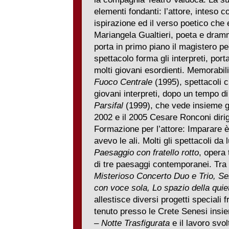
elementi fondanti: l’attore, inteso 
ispirazione ed il verso poetico che eg
Mariangela Gualtieri, poeta e dramma
porta in primo piano il magistero p
spettacolo forma gli interpreti, por
molti giovani esordienti. Memorabil
Fuoco Centrale
(1995), spettacoli 
giovani interpreti, dopo un tempo d
Parsifal
(1999), che vede insieme gran
2002 e il 2005 Cesare Ronconi dirig
Formazione per l’attore: Imparare 
avevo le ali. Molti gli spettacoli da lu
Paesaggio con fratello rotto
, opera 
di tre paesaggi contemporanei. Tra i
Misterioso Concerto Duo e Trio, S
con voce sola, Lo spazio della quiete
allestisce diversi progetti speciali f
tenuto presso le Crete Senesi insi
– Notte Trasfigurata
e il lavoro svol