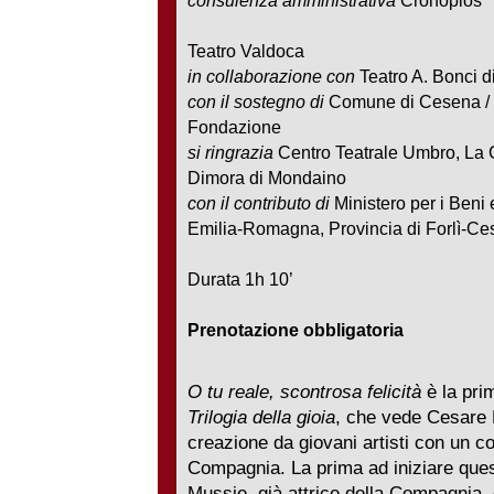
consulenza amministrativa
Cronopios
Teatro Valdoca
in collaborazione con
Teatro A. Bonci 
con il sostegno di
Comune di Cesena / 
Fondazione
si ringrazia
Centro Teatrale Umbro, La Co
Dimora di Mondaino
con il contributo di
Ministero per i Beni e
Emilia-Romagna, Provincia di Forlì-C
Durata 1h 10’
Prenotazione obbligatoria
O tu reale, scontrosa felicità
è la prim
Trilogia della gioia
, che vede Cesare 
creazione da giovani artisti con un c
Compagnia. La prima ad iniziare que
Mussie, già attrice della Compagnia, 