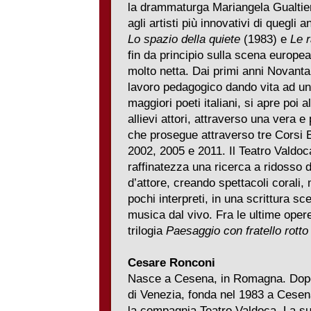
la drammaturga Mariangela Gualtieri
agli artisti più innovativi di quegli 
Lo spazio della quiete
(1983) e
Le r
fin da principio sulla scena europea 
molto netta. Dai primi anni Novant
lavoro pedagogico dando vita ad un
maggiori poeti italiani, si apre poi 
allievi attori, attraverso una vera
che prosegue attraverso tre Corsi 
2002, 2005 e 2011. Il Teatro Valdo
raffinatezza una ricerca a ridosso d
d’attore, creando spettacoli corali,
pochi interpreti, in una scrittura s
musica dal vivo. Fra le ultime oper
trilogia
Paesaggio con fratello rotto
Cesare Ronconi
Nasce a Cesena, in Romagna. Dopo l
di Venezia, fonda nel 1983 a Cesen
la compagnia Teatro Valdoca. La sua