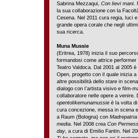
Sabrina Mezzaqui,
Con lievi mani
.
la sua collaborazione con la Facoltà
Cesena. Nel 2011 cura regia, luci 
grande opera corale che negli ultimi
sua ricerca.
Muna Mussie
(Eritrea, 1978) inizia il suo percors
formandosi come attrice performer c
Teatro Valdoca. Dal 2001 al 2005 è p
Open, progetto con il quale inizia a
altre possibilità dello stare in sce
dialogo con l’artista visivo e film-
collaboratore nelle opere a venire
opentolikemunamussie
è la volta di
cura concezione, messa in scena e 
a Raum (Bologna) con
Madrepatria
media
. Nel 2008 crea
Con Permes
day
, a cura di Emilio Fantin. Nel 