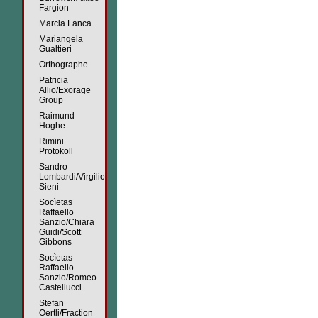
Fargion
Marcia Lanca
Mariangela
Gualtieri
Orthographe
Patricia
Allio/Exorage
Group
Raimund
Hoghe
Rimini
Protokoll
Sandro
Lombardi/Virgilio
Sieni
Socìetas
Raffaello
Sanzio/Chiara
Guidi/Scott
Gibbons
Socìetas
Raffaello
Sanzio/Romeo
Castellucci
Stefan
Oertli/Fraction