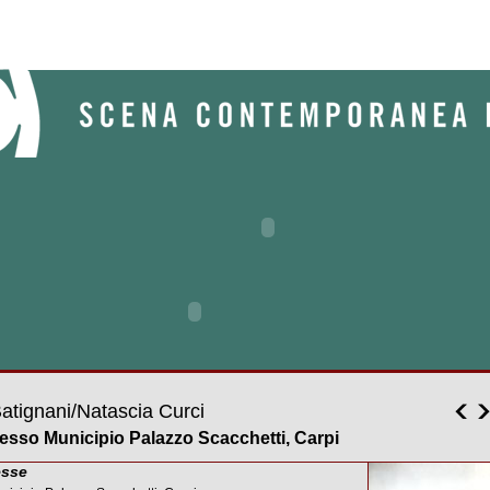
atignani/Natascia Curci
esso Municipio Palazzo Scacchetti, Carpi
esse