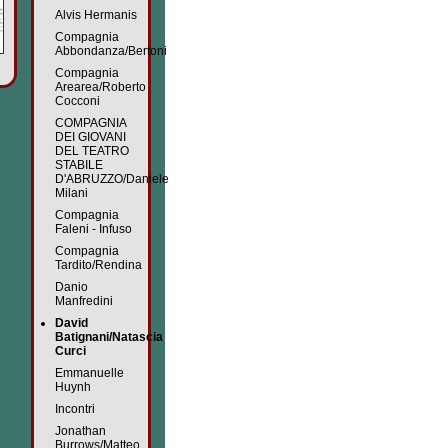
Alvis Hermanis
Compagnia
Abbondanza/Bertoni
Compagnia
Arearea/Roberto
Cocconi
COMPAGNIA
DEI GIOVANI
DEL TEATRO
STABILE
D'ABRUZZO/Daniele
Milani
Compagnia
Faleni - Infuso
Compagnia
Tardito/Rendina
Danio
Manfredini
David
Batignani/Natascia
Curci
Emmanuelle
Huynh
Incontri
Jonathan
Burrows/Matteo