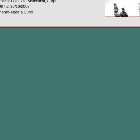
nicipio Palazzo Scacchetti, Carpi
007
al
20/10/2007
nani/Natascia Curci