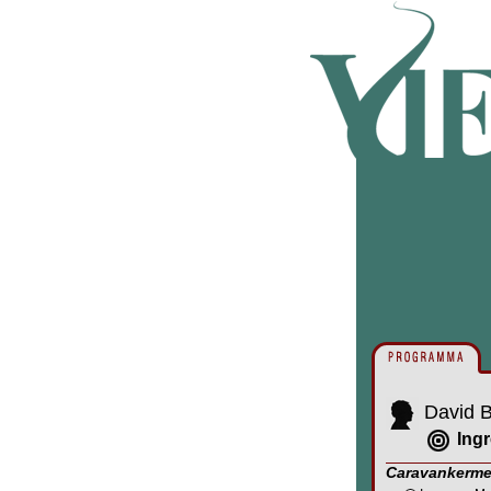
David B
Ingr
Caravankerm