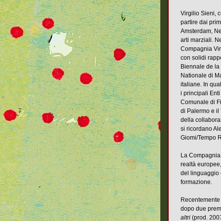
Virgilio Sieni,
partire dai pri
Amsterdam, New 
arti marziali. 
Compagnia Virgi
con solidi rappo
Biennale de la
Nationale di Mar
italiane. In qua
i principali Enti
Comunale di Fi
di Palermo e il
della collaboraz
si ricordano Al
Giomi/Tempo Re
La Compagnia Vi
realtà europee,
del linguaggio 
formazione.
Recentemente Vi
dopo due premi
altri
(prod. 2007