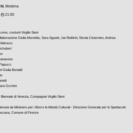
chi
, Modena
,
21:00
 scene, costumi
Virgilio Sieni
ollaborazione
Giulia Mureddu, Sara Sguotti, Jari Boldrini, Nicola Cisternino, Andrea
Valrosso
Schubert
en
Canavese
 Papucci
mi
Giulia Bonaldi
to
etti
ara Occhini
Biennale di Venezia, Compagnia Virgilio Sieni
tenuta da
Ministero per i Beni e le Attività Culturali - Direzione Generale per lo Spettacolo
Toscana, Comune di Firenze