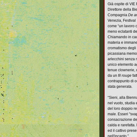
Già ospite di VIE
Direttore della Bi
Compagnia
De a
Venezia, Festival
come “un lavoro c
meno eclatanti del
Chiamando in caus
materia e immanen
cromatismo degli 
picassiana memoria
arlecchini senza
unico elemento ag
tenue clownerie, 
da un
fil rouge
fat
contrappunto di o
stata generata.
“Sieni, alla Bienn
nel vuoto, studia 
del loro doppio r
male. Esseri "svap
consacrazione del
calda e rarefatta.
ed il cattivo pres
nell'incanto.”