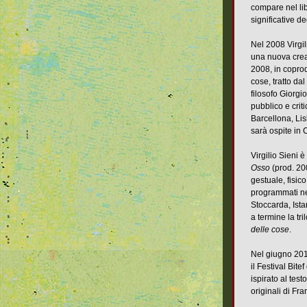
compare nel lib
significative de
Nel 2008 Virgil
una nuova crea
2008, in coprod
cose, tratto dal
filosofo Giorg
pubblico e criti
Barcellona, Lis
sarà ospite in
Virgilio Sieni è
Osso
(prod. 20
gestuale, fisic
programmati nei
Stoccarda, Ist
a termine la tr
delle cose
.
Nel giugno 201
il Festival Bit
ispirato al test
originali di Fr