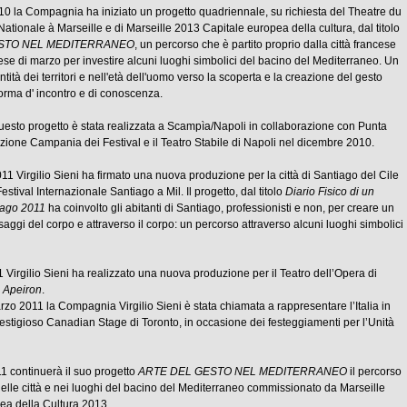
0 la Compagnia ha iniziato un progetto quadriennale, su richiesta del Theatre du
tionale à Marseille e di Marseille 2013 Capitale europea della cultura, dal titolo
STO NEL MEDITERRANEO
, un percorso che è partito proprio dalla città francese
se di marzo per investire alcuni luoghi simbolici del bacino del Mediterraneo. Un
ntità dei territori e nell'età dell'uomo verso la scoperta e la creazione del gesto
orma d' incontro e di conoscenza.
uesto progetto è stata realizzata a Scampìa/Napoli in collaborazione con Punta
ione Campania dei Festival e il Teatro Stabile di Napoli nel dicembre 2010.
1 Virgilio Sieni ha firmato una nuova produzione per la città di Santiago del Cile
Festival Internazionale Santiago a Mil. Il progetto, dal titolo
Diario Fisico di un
iago 2011
ha coinvolto gli abitanti di Santiago, professionisti e non, per creare un
saggi del corpo e attraverso il corpo: un percorso attraverso alcuni luoghi simbolici
Virgilio Sieni ha realizzato una nuova produzione per il Teatro dell’Opera di
o
Apeiron
.
o 2011 la Compagnia Virgilio Sieni è stata chiamata a rappresentare l’Italia in
estigioso Canadian Stage di Toronto, in occasione dei festeggiamenti per l’Unità
1 continuerà il suo progetto
ARTE DEL GESTO NEL MEDITERRANEO
il percorso
elle città e nei luoghi del bacino del Mediterraneo commissionato da Marseille
ea della Cultura 2013.