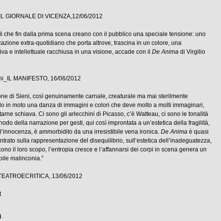
 IL GIORNALE DI VICENZA,12/06/2012
li che fin dalla prima scena creano con il pubblico una speciale tensione: uno
azione extra-quotidiano che porta altrove, trascina in un colore, una
va e intellettuale racchiusa in una visione, accade con il
De Anima
di Virgilio
ni_IL MANIFESTO, 16/06/2012
ne di Sieni, così genuinamente carnale, creaturale ma mai sterilmente
ndo in moto una danza di immagini e colori che deve molto a molti immaginari,
tarne schiava. Ci sono gli arlecchini di Picasso, c’è Watteau, ci sono le tonalità
nodo della narrazione per gesti, qui così improntata a un’estetica della fragilità,
ll’innocenza, è ammorbidito da una irresistibile vena ironica.
De Anima
è quasi
trato sulla rappresentazione del disequilibrio, sull’estetica dell’inadeguatezza,
iscono il loro scopo, l’entropia cresce e l’affannarsi dei corpi in scena genera un
bile malinconia.”
_TEATROECRITICA, 13/06/2012
t
i