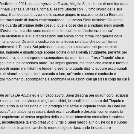
 Festival nel 2011 con
La ragazza indicibile
, Virgilio Sieni, fresco di nomina quale
ennale Danza a Venezia, torna al Teatro Storchi con l’ultimo lavoro della sua
nima
, il cui debutto è avvenuto lo scorso giugno in occasione de La Biennale
 Internazionale di danza contemporanea. Lo stesso Sieni definisce De anima
he guarda all’origine delle cose, di quelle cose che si annidano negli aspetti
l’esistenza, ma che sono nutrimento irriducibile dell’esistenza stessa”.
a Aristotele e le sue teorizzazioni sull’anima come forma incorporata nella
te al corpo, De anima costituisce un affresco rarefatto che porta il tenue
affreschi di Tiepolo. Sul palcoscenico aperto si muovono sei presenze di
, inquiete e disarticolate eppure dotate di una lievità struggente, perfetta: sei
 maschera, che emergono e scompaiono da quel fondale "rosa Tiepolo" che è
giunto al palcoscenico nudo. Tra impeti giocosi, malinconiche attese e tocchi di
questi manichini filiformi e leggeri disegnano quadri distinti eppure accomunati
to di slanci e sospensioni; accanto a loro, un'ironica ombra è contrasto e
gni movimento, accompagna e scombina le relazioni con gli stessi corpi da cui è
ale arriva
De Anima
ed è un capolavoro. Sieni disegna per quadri corpi sospesi
e scompone il movimento degli arlecchini, le tonalità e le ombre del Tiepolo e
estituendo la sensazione di un prodigio che attrae e inquieta come un Fiore del
orati", a malapena sessuati, dagli occhi vacillanti e desolati, conferiscono la
 capolavoro al senso negativo della vita in un'atmosfera cromatica tiepolesca
 L'incontestabile talento creativo di Virgilio Sieni mescola in giuste dosi il buono
ente in tutte le anime, anche le meno religiose, lasciando lo spettatore