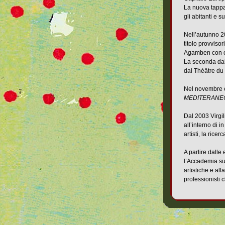
La nuova tappa 
gli abitanti e 
Nell’autunno 20
titolo provvisor
Agamben con cu
La seconda dal
dal Théâtre du
Nel novembre e
MEDITERANE
Dal 2003 Virgil
all’interno di i
artisti, la rice
A partire dall
l’Accademia sul
artistiche e al
professionisti c