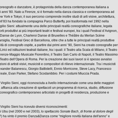
 coreografo e danzatore, è protagonista della danza contemporanea italiana a
mi anni '80. Nato a Firenze, si è formato nella danza classica e contemporanea ad
York e Tokyo; il suo percorso comprende inoltre studi di arti visive, architettura,
Nell’83 ha fondato la compagnia Parco Butterfly, poi trasformata nel 1992 nella
lio Sieni: attualmente una delle principali realtà coreografiche italiane, legata
rti produttivi ai più importanti teatri e festival europei, tra i quali Festival d’Avignon,
 Danse de Lyon, Charleroi Danse di Bruxelles e Théâtre du Merlan Scène
siglia, Festival Grec di Barcellona, oltre che a tutte le principali realtà produttive
lità di coreografo ospite, a partire dai primi anni ’90, Sieni ha creato coreografie per
 Lirici ed istituzioni teatrali italiane, tra i quali: il Teatro alla Scala di Milano, il Teatro
renze-Maggio Musicale Fiorentino, il Teatro San Carlo di Napoli, il Teatro Massimo
 Teatro dell’Opera di Roma. Per la creazione dei suoi lavori si è spesso avvalso
ioni di artisti visivi, musicisti e compositori di rilievo internazionale. Tra i musicisti
exander Balanescu, Giorgio Battistelli, Ennio Morricone, Steve Lacy, Francesco
ale, Evan Parker, Stefano Scodanibbio. Per i costumi Miuccia Prada.
rgilio Sieni, oggi riconosciuta a livello internazionale come una delle maggiori
 affianca alla creazione di spettacoli un programma di ricerca, studio, diffusione
coreografico contemporaneo articolato in progetti di residenza, produzione e
rgilio Sieni ha ricevuto diversi riconoscimenti:
 Ubu (nel 2000 e nel 2003), lo spettacolo
Sonate Bach_di fronte al dolore degli
) ha vinto il premio Danza&Danza come “migliore novità italiana dell'anno” e