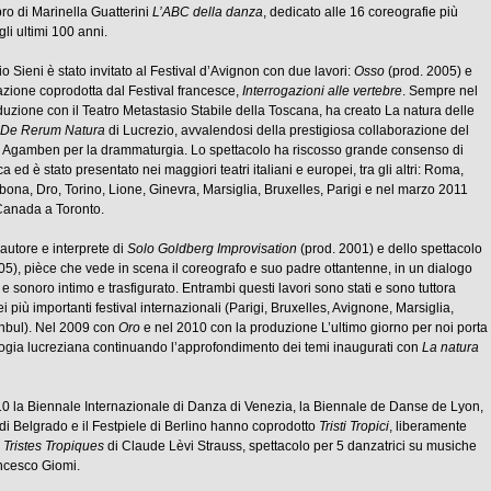
ro di Marinella Guatterini
L’ABC della danza
, dedicato alle 16 coreografie più
gli ultimi 100 anni.
io Sieni è stato invitato al Festival d’Avignon con due lavori:
Osso
(prod. 2005) e
zione coprodotta dal Festival francesce,
Interrogazioni alle vertebre
. Sempre nel
uzione con il Teatro Metastasio Stabile della Toscana, ha creato La natura delle
De Rerum Natura
di Lucrezio, avvalendosi della prestigiosa collaborazione del
io Agamben per la drammaturgia. Lo spettacolo ha riscosso grande consenso di
ca ed è stato presentato nei maggiori teatri italiani e europei, tra gli altri: Roma,
bona, Dro, Torino, Lione, Ginevra, Marsiglia, Bruxelles, Parigi e nel marzo 2011
 Canada a Toronto.
 autore e interprete di
Solo Goldberg Improvisation
(prod. 2001) e dello spettacolo
05), pièce che vede in scena il coreografo e suo padre ottantenne, in un dialogo
o e sonoro intimo e trasfigurato. Entrambi questi lavori sono stati e sono tuttora
 più importanti festival internazionali (Parigi, Bruxelles, Avignone, Marsiglia,
anbul). Nel 2009 con
Oro
e nel 2010 con la produzione L’ultimo giorno per noi porta
ilogia lucreziana continuando l’approfondimento dei temi inaugurati con
La natura
0 la Biennale Internazionale di Danza di Venezia, la Biennale de Danse de Lyon,
ef di Belgrado e il Festpiele di Berlino hanno coprodotto
Tristi Tropici
, liberamente
o
Tristes Tropiques
di Claude Lèvi Strauss, spettacolo per 5 danzatrici su musiche
ancesco Giomi.