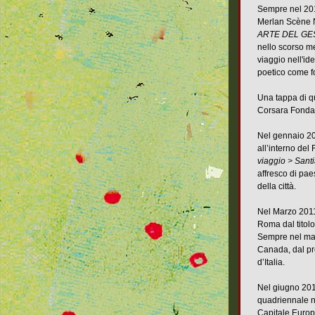
Sempre nel 201
Merlan Scène Na
ARTE DEL GE
nello scorso me
viaggio nell'ide
poetico come f
Una tappa di q
Corsara Fondaz
Nel gennaio 201
all’interno del 
viaggio > Sant
affresco di pae
della città.
Nel Marzo 2011 
Roma dal titol
Sempre nel marz
Canada, dal pr
d’Italia.
Nel giugno 201
quadriennale n
Capitale Europ