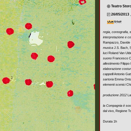
Teatro Stor
26/05/2013
regia, coreografia,
interpretazione e c
Rampazzo, Davide 
musica
J.S. Bach, 
luci
Roland Van Uld
suono
Francesco 
allestimento
Filippo
elaborazione costu
cappelli
Antonio Gat
sartoria
Emma Ontan
elementi scenici
Chi
produzione 2012
La 
la Compagnia è sos
dal vivo, Regione 
Durata 1h