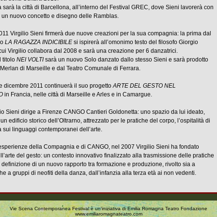
sarà la città di Barcellona, all’interno del Festival GREC, dove Sieni lavorerà con
su un nuovo concetto e disegno delle Ramblas.
11 Virgilio Sieni firmerà due nuove creazioni per la sua compagnia: la prima dal
io
LA RAGAZZA INDICIBILE
si ispirerà all’omonimo testo del filosofo Giorgio
i Virgilio collabora dal 2008 e sarà una creazione per 6 danzatrici.
 titolo
NEI VOLTI
sarà un nuovo Solo danzato dallo stesso Sieni e sarà prodotto
 Merlan di Marseille e dal Teatro Comunale di Ferrara.
 dicembre 2011 continuerà il suo progetto
ARTE DEL GESTO NEL
O
in Francia, nelle città di Marseille e Arles e in Camargue.
io Sieni dirige a Firenze CANGO Cantieri Goldonetta: uno spazio da lui ideato,
n un edificio storico dell’Oltrarno, attrezzato per le pratiche del corpo, l’ospitalità di
rca sui linguaggi contemporanei dell’arte.
e esperienze della Compagnia e di CANGO, nel 2007 Virgilio Sieni ha fondato
l’arte del gesto: un contesto innovativo finalizzato alla trasmissione delle pratiche
la definizione di un nuovo rapporto tra formazione e produzione, rivolto sia a
he a gruppi di neofiti della danza, dall’infanzia alla terza età ai non vedenti.
Vie Scena Contemporanea Festival è un'iniziativa di Emilia Romagna Teatro Fondazione
www.emiliaromagnateatro.com