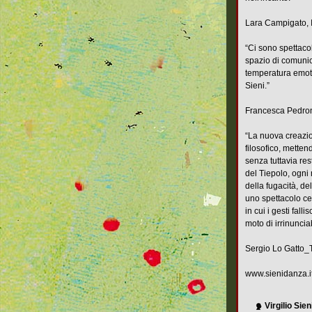
Lara Campigato,
“Ci sono spettaco
spazio di comunic
temperatura emoti
Sieni.”
Francesca Pedro
“La nuova creazio
filosofico, mette
senza tuttavia res
del Tiepolo, ogni 
della fugacità, de
uno spettacolo cen
in cui i gesti fall
moto di irrinuncia
Sergio Lo Gatto
www.sienidanza.i
Virgilio Sien